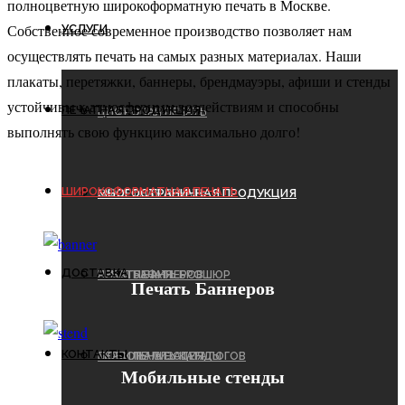
полноцветную широкоформатную печать в Москве.
Собственное современное производство позволяет нам
УСЛУГИ
осуществлять печать на самых разных материалах. Наши
плакаты, перетяжки, баннеры, брендмауэры, афиши и стенды
устойчивы к атмосферным воздействиям и способны
ПЕЧАТНАЯ ПРОДУКЦИЯ
ЦИФРОВАЯ ПЕЧАТЬ
выполнять свою функцию максимально долго!
ШИРОКОФОРМАТНАЯ ПЕЧАТЬ
МНОГОСТРАНИЧНАЯ ПРОДУКЦИЯ
ОФСЕТНАЯ ПЕЧАТЬ
ДОСТАВКА
РИЗОГРАФИЯ
ПЕЧАТЬ БАННЕРОВ
ПЕЧАТЬ БРОШЮР
Печать Баннеров
КОНТАКТЫ
ПЕРСОНАЛИЗАЦИЯ
МОБИЛЬНЫЕ СТЕНДЫ
ПЕЧАТЬ КАТАЛОГОВ
Мобильные стенды