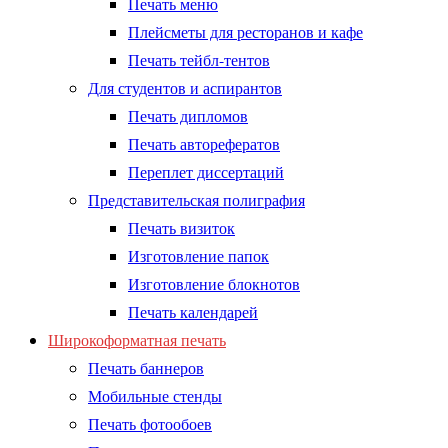
Печать меню
Плейсметы для ресторанов и кафе
Печать тейбл-тентов
Для студентов и аспирантов
Печать дипломов
Печать авторефератов
Переплет диссертаций
Представительская полиграфия
Печать визиток
Изготовление папок
Изготовление блокнотов
Печать календарей
Широкоформатная печать
Печать баннеров
Мобильные стенды
Печать фотообоев