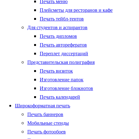
Печать меню
Плейсметы для ресторанов и кафе
Печать тейбл-тентов
Для студентов и аспирантов
Печать дипломов
Печать авторефератов
Переплет диссертаций
Представительская полиграфия
Печать визиток
Изготовление папок
Изготовление блокнотов
Печать календарей
Широкоформатная печать
Печать баннеров
Мобильные стенды
Печать фотообоев