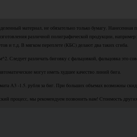
ределенный материал, не обязательно только бумагу. Нанесенна
изготовления различной полиграфической продукции, например:
тов и т.д. В мягком переплете (КБС) делают два таких сгиба.
м^2. Следует различать биговку с фальцовкой, фальцовка это со
втоматические могут иметь худшее качество линий бига.
рмата А3 -1.5. рубля за биг. При больших объемах возможны скид
ский процесс, мы рекомендуем позвонить нам! Стоимость других