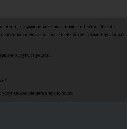
я по линии деформация материала называют бигом. Обычно
 подготовки обложек для переплета, биговка ламинированных
вершенно другой процесс.
ки!
 услуг можно увидеть в прайс-листе.